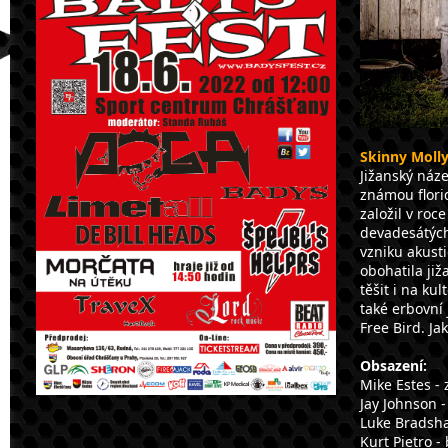
Skinny Molly
Jižanský náz
známou flori
založil v roc
devadesátých 
vzniku akust
obohatila ji
těšit i na kul
také erbovní
Free Bird. Ja
Obsazení:
Mike Estes - 
Jay Johnson -
Luke Bradsh
Kurt Pietro - 