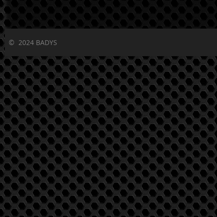
©
2024 BADYS