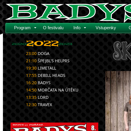
Program
O festivalu
Info
Vstupenky
G
2022
2020-21
2023
23:00
DOGA
21:10
ŠPEJBL'S HELPRS
19:30
LIMETALL
17:55
DEBILL HEADS
16:20
BADYS
14:50
MORČATA NA ÚTĚKU
13:35
LORD
12:30
TRAVEX